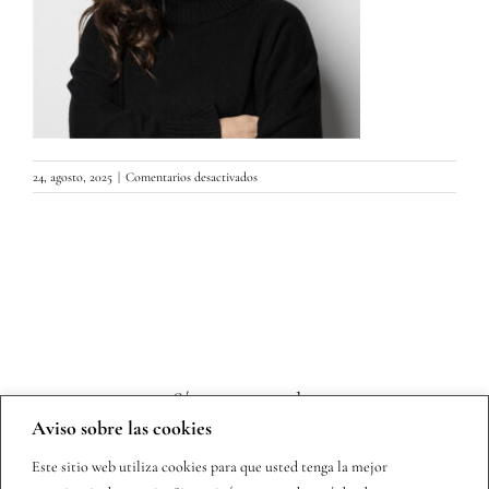
en
24, agosto, 2025
|
Comentarios desactivados
Ana
Lena
Rivera
–
Las
herededas
de
la
Singer
Sígueme en redes
Aviso sobre las cookies
Este sitio web utiliza cookies para que usted tenga la mejor