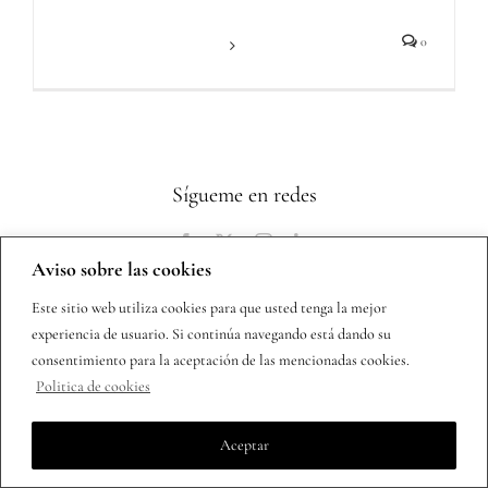
Más información
0
Sígueme en redes
Aviso sobre las cookies
Este sitio web utiliza cookies para que usted tenga la mejor
experiencia de usuario. Si continúa navegando está dando su
consentimiento para la aceptación de las mencionadas cookies.
Copyright 2025 | Todos los derechos reservados |
Política de
Politica de cookies
privacidad
Aceptar