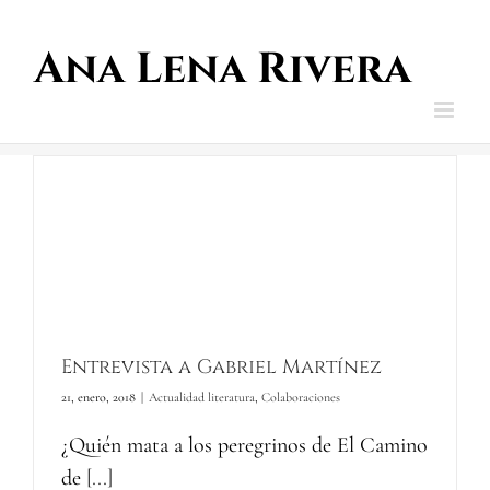
Saltar
al
contenido
Entrevista a Gabriel Martínez
21, enero, 2018
|
Actualidad literatura
,
Colaboraciones
¿Quién mata a los peregrinos de El Camino
de
[...]