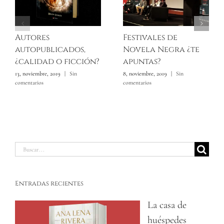
Autores
Festivales de
autopublicados,
Novela Negra ¿te
¿calidad o ficción?
apuntas?
13, noviembre, 2019
|
Sin
8, noviembre, 2019
|
Sin
comentarios
comentarios
Buscar:
Entradas recientes
La casa de
huéspedes