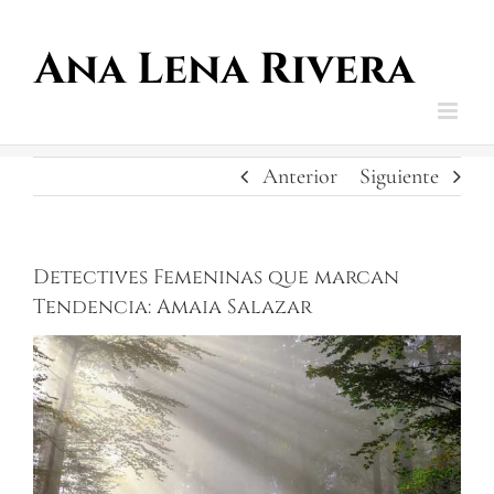
Saltar
al
contenido
Anterior
Siguiente
Detectives Femeninas que marcan
Tendencia: Amaia Salazar
Ver
imagen
más
grande