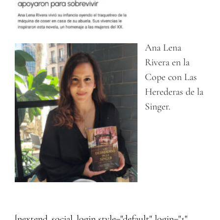
Ana Lena
Rivera en la
Cope con Las
Herederas de la
Singer.
[nextend_social_login style="default" login="1"