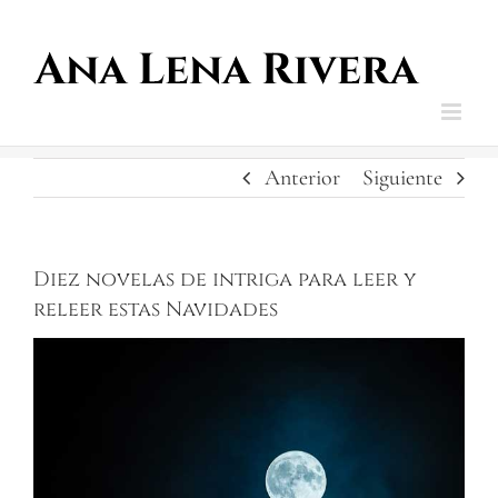
Saltar
al
contenido
Anterior
Siguiente
Diez novelas de intriga para leer y
releer estas Navidades
Ver
imagen
más
grande