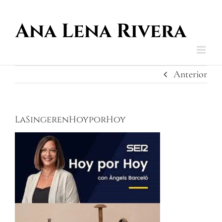
Saltar
al
contenido
Anterior
LaSingerenHoyporHoy