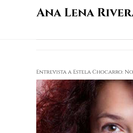
Saltar
al
contenido
Entrevista a Estela Chocarro: N
Ver
imagen
más
grande