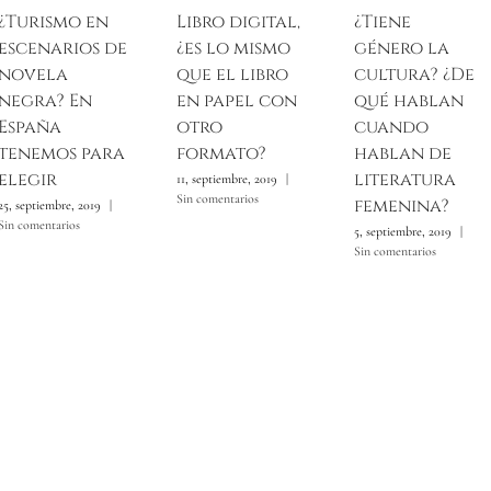
¿Turismo en
Libro digital,
¿Tiene
escenarios de
¿es lo mismo
género la
novela
que el libro
cultura? ¿De
negra? En
en papel con
qué hablan
España
otro
cuando
tenemos para
formato?
hablan de
elegir
literatura
11, septiembre, 2019
|
Sin comentarios
femenina?
25, septiembre, 2019
|
Sin comentarios
5, septiembre, 2019
|
Sin comentarios