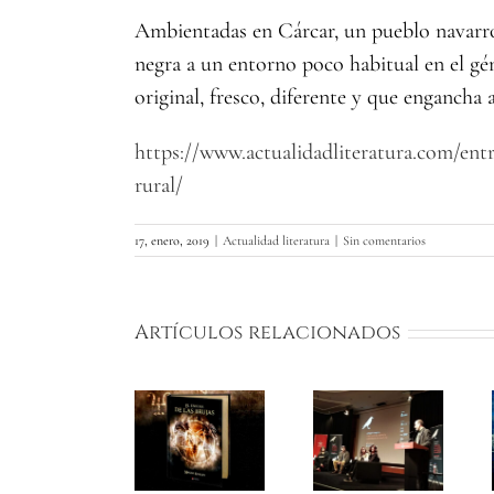
Ambientadas en Cárcar, un pueblo navarro 
negra a un entorno poco habitual en el gé
original, fresco, diferente y que engancha a
https://www.actualidadliteratura.com/entr
rural/
17, enero, 2019
|
Actualidad literatura
|
Sin comentarios
Artículos relacionados