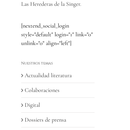
Las Herederas de la Singer.
[nextend_social_login
style="default" login="1" link="0"
unlink="0" align="left"]
Nuestros temas
Actualidad literatura
Colaboraciones
Digital
Dossiers de prensa