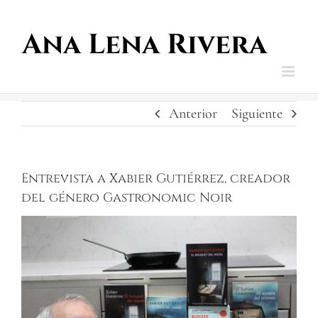
Saltar
al
contenido
Anterior
Siguiente
Entrevista a Xabier Gutiérrez, creador
del género Gastronomic Noir
Ver
imagen
más
grande