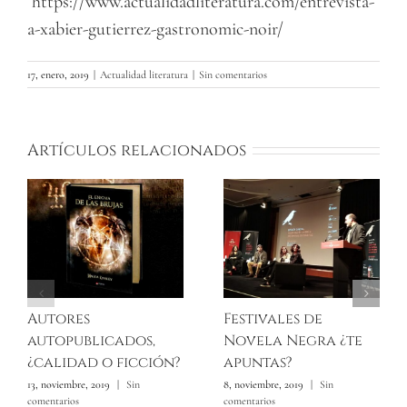
https://www.actualidadliteratura.com/entrevista-
a-xabier-gutierrez-gastronomic-noir/
17, enero, 2019
|
Actualidad literatura
|
Sin comentarios
Artículos relacionados
Autores
Festivales de
autopublicados,
Novela Negra ¿te
¿calidad o ficción?
apuntas?
13, noviembre, 2019
|
Sin
8, noviembre, 2019
|
Sin
comentarios
comentarios