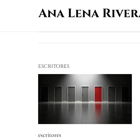
Saltar
al
contenido
escritores
escritores