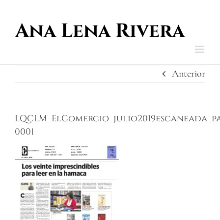
Saltar
al
contenido
Anterior
LQCLM_ElComercio_julio2019escaneada_p
0001