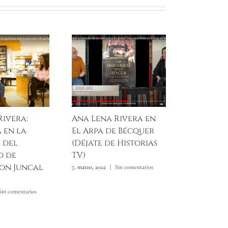
Rivera:
Ana Lena Rivera en
La niña 
 en la
El Arpa de Bécquer
azul en 
n del
(Déjate de Historias
semanal 
o de
TV)
El Españ
con Juncal
7, marzo, 2022
|
Sin comentarios
18, febrero, 2024
Sin comentarios