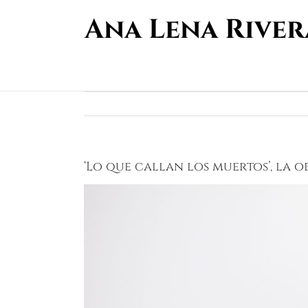
Saltar
al
contenido
‘Lo que callan los muertos’, la 
Ver
imagen
más
grande