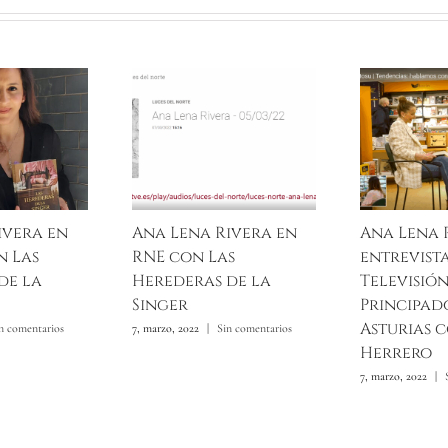
ivera en
Ana Lena Rivera en
Ana Lena 
n Las
RNE con Las
entrevista
de la
Herederas de la
Televisió
Singer
Principad
Asturias 
n comentarios
7, marzo, 2022
|
Sin comentarios
Herrero
7, marzo, 2022
|