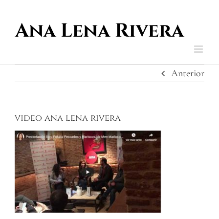
Saltar
al
contenido
Anterior
video ana lena rivera