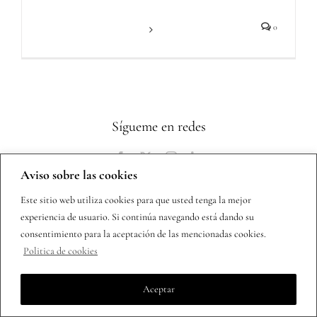
Más información
0
Sígueme en redes
Aviso sobre las cookies
Este sitio web utiliza cookies para que usted tenga la mejor
experiencia de usuario. Si continúa navegando está dando su
consentimiento para la aceptación de las mencionadas cookies.
Copyright 2025 | Todos los derechos reservados |
Política de
Politica de cookies
privacidad
Aceptar