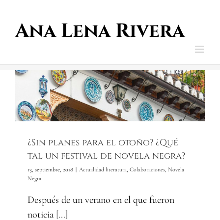
Saltar
al
contenido
¿Sin planes para el otoño? ¿Qué
tal un festival de novela negra?
13, septiembre, 2018
|
Actualidad literatura
,
Colaboraciones
,
Novela
Negra
Después de un verano en el que fueron
noticia
[...]