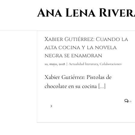
Saltar
al
contenido
Xabier Gutiérrez: Cuando la
alta cocina y la novela
negra se enamoran
10, mayo, 2018
|
Actualidad literatura
,
Colaboraciones
Xabier Gutiérrez: Pistolas de
chocolate en su cocina
[...]
Más información
0