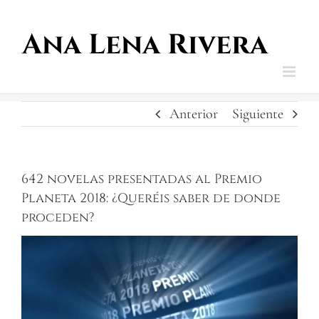
Saltar
al
contenido
Anterior
Siguiente
642 novelas presentadas al Premio
Planeta 2018: ¿Queréis saber de donde
proceden?
Ver
imagen
más
grande