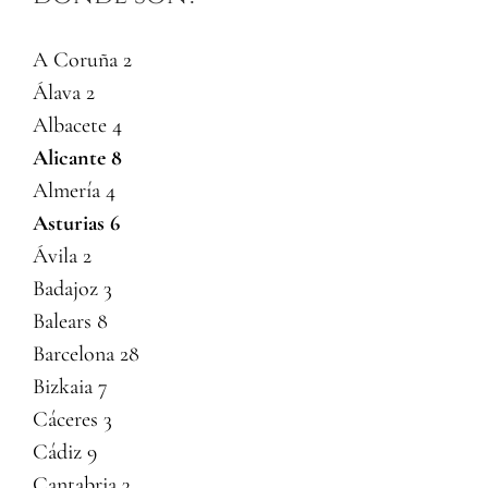
A Coruña 2
Álava 2
Albacete 4
Alicante 8
Almería 4
Asturias 6
Ávila 2
Badajoz 3
Balears 8
Barcelona 28
Bizkaia 7
Cáceres 3
Cádiz 9
Cantabria 3