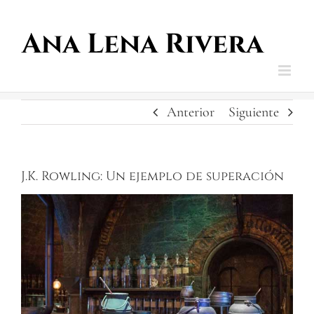
Saltar
al
contenido
Anterior
Siguiente
J.K. Rowling: Un ejemplo de superación
Ver
imagen
más
grande