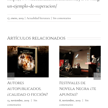
un-ejemplo-de-superacion/
17, enero, 2019
|
Actualidad literatura
|
Sin comentarios
Artículos relacionados
Autores
Festivales de
autopublicados,
Novela Negra ¿te
¿calidad o ficción?
apuntas?
13, noviembre, 2019
|
Sin
8, noviembre, 2019
|
Sin
comentarios
comentarios