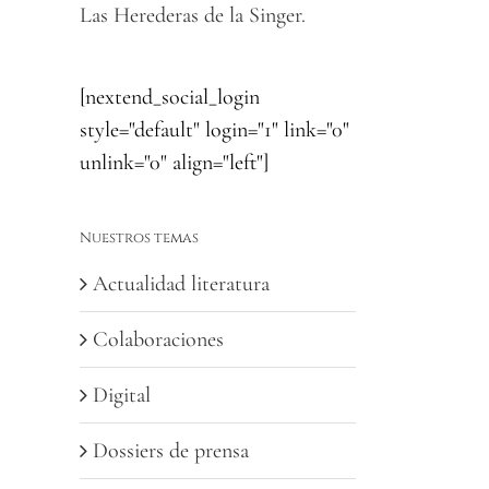
Las Herederas de la Singer.
[nextend_social_login
style="default" login="1" link="0"
unlink="0" align="left"]
Nuestros temas
Actualidad literatura
Colaboraciones
Digital
Dossiers de prensa