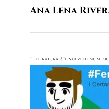
Saltar
al
contenido
Tuiteratura: ¿El nuevo fenómeno
Ver
imagen
más
grande