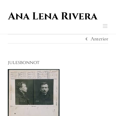
Saltar
al
contenido
Anterior
julesbonnot