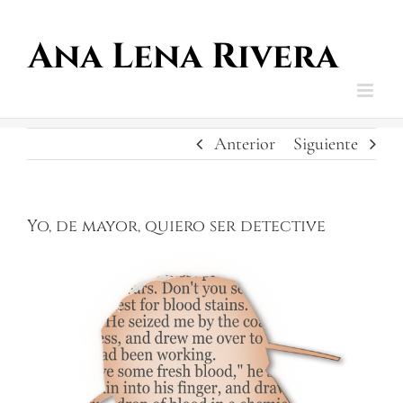
Saltar
al
contenido
Anterior
Siguiente
Yo, de mayor, quiero ser detective
Ver
imagen
más
grande